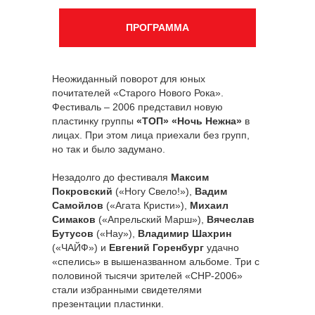
ПРОГРАММА
Неожиданный поворот для юных
почитателей «Старого Нового Рока».
Фестиваль – 2006 представил новую
пластинку группы
«ТОП» «Ночь Нежна»
в
лицах. При этом лица приехали без групп,
но так и было задумано.
Незадолго до фестиваля
Максим
Покровский
(«Ногу Свело!»),
Вадим
Самойлов
(«Агата Кристи»),
Михаил
Симаков
(«Апрельский Марш»),
Вячеслав
Бутусов
(«Нау»),
Владимир Шахрин
(«ЧАЙФ») и
Евгений Горенбург
удачно
«спелись» в вышеназванном альбоме. Три с
половиной тысячи зрителей «СНР-2006»
стали избранными свидетелями
презентации пластинки.