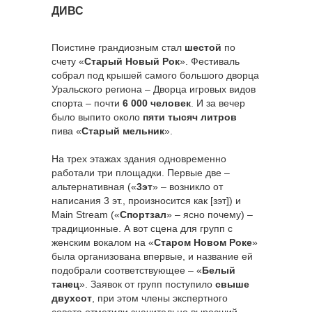
ДИВС
Поистине грандиозным стал
шестой
по
счету «
Старый Новый Рок
». Фестиваль
собрал под крышей самого большого дворца
Уральского региона – Дворца игровых видов
спорта – почти
6 000 человек
. И за вечер
было выпито около
пяти тысяч литров
пива «
Старый мельник
».
На трех этажах здания одновременно
работали три площадки. Первые две –
альтернативная («
3эт
» – возникло от
написания 3 эт., произносится как [зэт]) и
Main Stream («
Спортзал
» – ясно почему) –
традиционные. А вот сцена для групп с
женским вокалом на «
Старом Новом Роке
»
была организована впервые, и название ей
подобрали соответствующее – «
Белый
танец
». Заявок от групп поступило
свыше
двухсот
, при этом члены экспертного
совета отметили значительно выросший