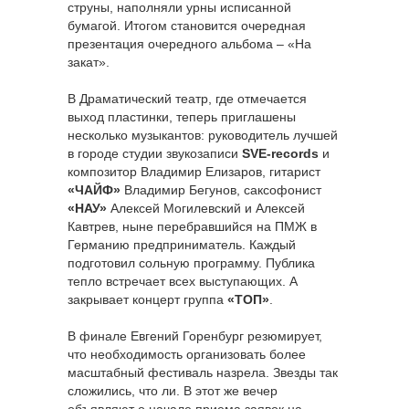
струны, наполняли урны исписанной
бумагой. Итогом становится очередная
презентация очередного альбома – «На
закат».
В Драматический театр, где отмечается
выход пластинки, теперь приглашены
несколько музыкантов: руководитель лучшей
в городе студии звукозаписи
SVE-records
и
композитор Владимир Елизаров, гитарист
«ЧАЙФ»
Владимир Бегунов, саксофонист
«НАУ»
Алексей Могилевский и Алексей
Кавтрев, ныне перебравшийся на ПМЖ в
Германию предприниматель. Каждый
подготовил сольную программу. Публика
тепло встречает всех выступающих. А
закрывает концерт группа
«ТОП»
.
В финале Евгений Горенбург резюмирует,
что необходимость организовать более
масштабный фестиваль назрела. Звезды так
сложились, что ли. В этот же вечер
объявляют о начале приема заявок на