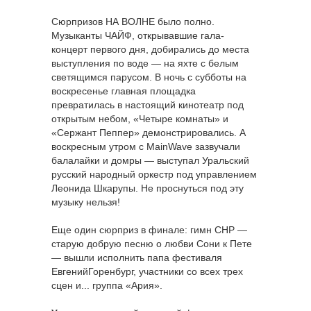
Сюрпризов НА ВОЛНЕ было полно.
Музыканты ЧАЙФ, открывавшие гала-
концерт первого дня, добирались до места
выступления по воде — на яхте с белым
светящимся парусом. В ночь с субботы на
воскресенье главная площадка
превратилась в настоящий кинотеатр под
открытым небом, «Четыре комнаты» и
«Сержант Пеппер» демонстрировались. А
воскресным утром с MainWave зазвучали
балалайки и домры — выступал Уральский
русский народный оркестр под управлением
Леонида Шкарупы. Не проснуться под эту
музыку нельзя!
Еще один сюрприз в финале: гимн СНР —
старую добрую песню о любви Сони к Пете
— вышли исполнить папа фестиваля
ЕвгенийГоренбург, участники со всех трех
сцен и... группа «Ария».