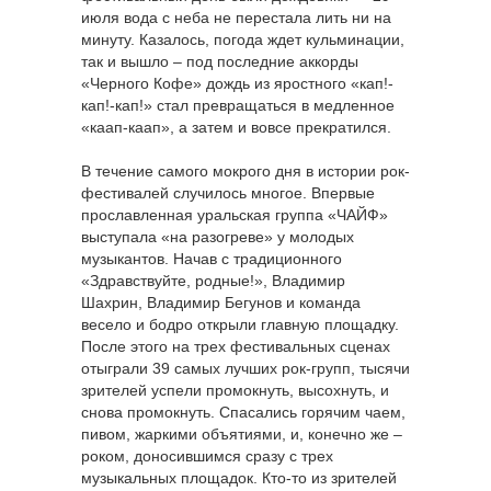
июля вода с неба не перестала лить ни на
минуту. Казалось, погода ждет кульминации,
так и вышло – под последние аккорды
«Черного Кофе» дождь из яростного «кап!-
кап!-кап!» стал превращаться в медленное
«каап-каап», а затем и вовсе прекратился.
В течение самого мокрого дня в истории рок-
фестивалей случилось многое. Впервые
прославленная уральская группа «ЧАЙФ»
выступала «на разогреве» у молодых
музыкантов. Начав с традиционного
«Здравствуйте, родные!», Владимир
Шахрин, Владимир Бегунов и команда
весело и бодро открыли главную площадку.
После этого на трех фестивальных сценах
отыграли 39 самых лучших рок-групп, тысячи
зрителей успели промокнуть, высохнуть, и
снова промокнуть. Спасались горячим чаем,
пивом, жаркими объятиями, и, конечно же –
роком, доносившимся сразу с трех
музыкальных площадок. Кто-то из зрителей