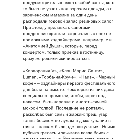
предусмотрительно взял с собой зонты, кого-
то было не узнать под ворохом одежды, а в
зареченском магазине за один день
распродали годовой запас резиновых сапог.
При этом, у прилавка с сапогами
продрогшие зрители встречались с еще не
промокшими хэдлайнерами, например, с и
«Анатомией Души», которые, перед
концертом, только приехав в гостиницу,
сразу же решили экипироваться.
«Корпорация V», «Клан Марио Санти»,
Lumen, «Торба-на-Круче», «Наив», «Черный
кофе» – хэдлайнеры первого фестивального
дня были на высоте. Некоторые из них даже
специально промокли, чтобы, играя под
навесом, быть наравне с многотысячной
мокрой толпой. Последние не роптали,
расколбас был самый жаркий: трэш, угар,
танцы босиком по лужам и даже купание в
грязи – панкам было, где разгуляться. Ночью
публика грелась и зажигала возле бочек с
огнем в стиле Нью-Йоркского гетто, которые