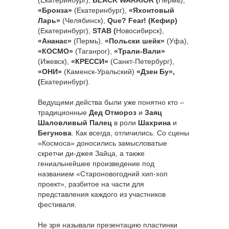
«Бронза»
(Екатеринбург),
«Яхонтовый
Ларь»
(Челябинск),
Que? Fear! (Кефир)
(Екатеринбург),
STAB (
Новосибирск),
«Ананас»
(Пермь),
«Польски шейк»
(Уфа),
«КОСМО»
(Таганрог),
«Трали-Вали»
(Ижевск),
«КРЕССИ»
(Санкт-Петербург),
«ОНИ»
(Каменск-Уральский)
«Дзен Бу»,
(
Екатеринбург).
Ведущими действа были уже понятно кто –
традиционные
Дед Отмороз
и
Заяц
Шаловливый Палец
в роли
Шахрина
и
Бегунова
. Как всегда, отличились. Со сцены
«Космоса» доносились замысловатые
скретчи ди-джея Зайца, а также
гениальнейшее произведение под
названием «Староновогодний хип-хоп
проект», разбитое на части для
представления каждого из участников
фестиваля.
Не зря называли презентацию пластинки