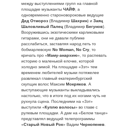
между выступлениями групп на главной
площадке музыканты
ЧАЙФ
, а
одновременно староновороковые ведущие
Дед Отмороз
(Владимир
Шахрин
) и
Заяц
Шаловливый Палец
(Владимир
Бегунов
).
Вооружившись экзотическими карликовыми
гитарами, они не давали публике
расслабиться, заставляя народ петь то
бобмарлевскую
No Woman, No Cry
, то
кричать про «
Маму-анархию
», то распевать
историю о маленькой елочке, которой
холодно зимой. На площадке «3эт» тем
временем любителей музыки потяжелее
развлекал главный екатеринбургский
скупщик волос Максим
Мокряков
. А
выступающие музыканты выкладывались
настолько, что в итоге под их ногами чуть не
рухнула сцена. Последними на «3эт»
выступили «
Куплю волосы
» во главе с
рулевым площадки. А дам на «Белом танце»
представлял ведущий телепрограммы
«
Старый Новый Рок
» Вадим
Чернопенев
.