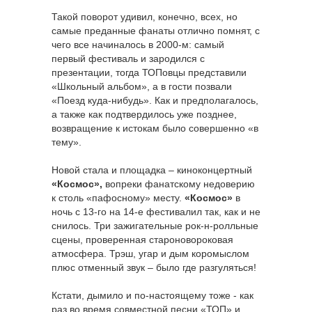
Такой поворот удивил, конечно, всех, но
самые преданные фанаты отлично помнят, с
чего все начиналось в 2000-м: самый
первый фестиваль и зародился с
презентации, тогда ТОПовцы представили
«Школьный альбом», а в гости позвали
«Поезд куда-нибудь». Как и предполагалось,
а также как подтвердилось уже позднее,
возвращение к истокам было совершенно «в
тему».
Новой стала и площадка – киноконцертный
«Космос»,
вопреки фанатскому недоверию
к столь «пафосному» месту.
«Космос»
в
ночь с 13-го на 14-е фестивалил так, как и не
снилось. Три зажигательные рок-н-ролльные
сцены, проверенная староновороковая
атмосфера. Трэш, угар и дым коромыслом
плюс отменный звук – было где разгуляться!
Кстати, дымило и по-настоящему тоже - как
раз во время совместной песни «ТОП» и