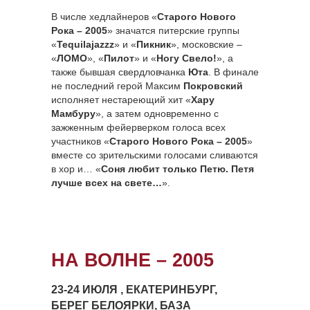
В числе хедлайнеров «
Старого Нового
Рока – 2005
» значатся питерские группы
«
Tequilajazzz
» и «
Пикник
», московские –
«
ЛОМО
», «
Пилот
» и «
Ногу Свело!
», а
также бывшая свердловчанка
Юта
. В финале
не последний герой Максим
Покровский
исполняет нестареющий хит «
Хару
Мамбуру
», а затем одновременно с
зажженным фейерверком голоса всех
участников «
Старого Нового Рока – 2005
»
вместе со зрительскими голосами сливаются
в хор и… «
Соня любит только Петю. Петя
лучше всех на свете…
».
НА ВОЛНЕ – 2005
23-24 ИЮЛЯ , ЕКАТЕРИНБУРГ,
БЕРЕГ БЕЛОЯРКИ, БАЗА