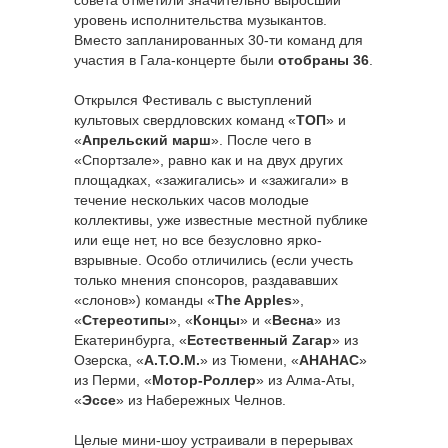
уровень исполнительства музыкантов.
Вместо запланированных 30-ти команд для
участия в Гала-концерте были
отобраны 36
.
Открылся Фестиваль с выступлений
культовых свердловских команд «
ТОП
» и
«
Апрельский марш
». После чего в
«Спортзале», равно как и на двух других
площадках, «зажигались» и «зажигали» в
течение нескольких часов молодые
коллективы, уже известные местной публике
или еще нет, но все безусловно ярко-
взрывные. Особо отличились (если учесть
только мнения спонсоров, раздававших
«слонов») команды «
The Apples
»,
«
Стереотипы
», «
Концы
» и «
Весна
» из
Екатеринбурга, «
Естественный Zагар
» из
Озерска, «
А.Т.О.М.
» из Тюмени, «
АНАНАС
»
из Перми, «
Мотор-Роллер
» из Алма-Аты,
«
Эссе
» из Набережных Челнов.
Целые мини-шоу устраивали в перерывах