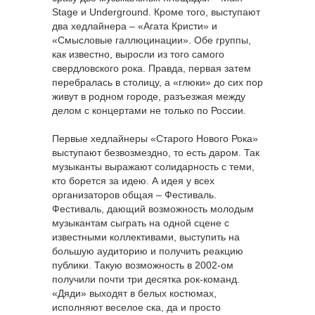
Stage и Underground. Кроме того, выступают
два хедлайнера – «Агата Кристи» и
«Смысловые галлюцинации». Обе группы,
как известно, выросли из того самого
свердловского рока. Правда, первая затем
перебралась в столицу, а «глюки» до сих пор
живут в родном городе, разъезжая между
делом с концертами не только по России.
Первые хедлайнеры «Старого Нового Рока»
выступают безвозмездно, то есть даром. Так
музыканты выражают солидарность с теми,
кто борется за идею. А идея у всех
организаторов общая – Фестиваль.
Фестиваль, дающий возможность молодым
музыкантам сыграть на одной сцене с
известными коллективами, выступить на
большую аудиторию и получить реакцию
публики. Такую возможность в 2002-ом
получили почти три десятка рок-команд.
«Дяди» выходят в белых костюмах,
исполняют веселое ска, да и просто