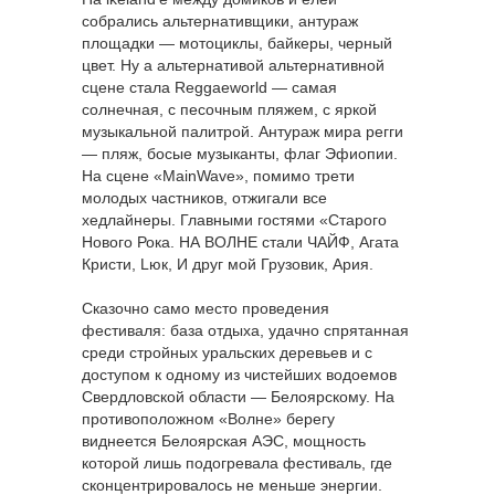
собрались альтернативщики, антураж
площадки — мотоциклы, байкеры, черный
цвет. Ну а альтернативой альтернативной
сцене стала Reggaeworld — самая
солнечная, с песочным пляжем, с яркой
музыкальной палитрой. Антураж мира регги
— пляж, босые музыканты, флаг Эфиопии.
На сцене «МainWave», помимо трети
молодых частников, отжигали все
хедлайнеры. Главными гостями «Старого
Нового Рока. НА ВОЛНЕ стали
ЧАЙФ
,
Агата
Кристи
,
Lюк
,
И друг мой Грузовик
,
Ария
.
Сказочно само место проведения
фестиваля: база отдыха, удачно спрятанная
среди стройных уральских деревьев и с
доступом к одному из чистейших водоемов
Свердловской области — Белоярскому. На
противоположном «Волне» берегу
виднеется Белоярская АЭС, мощность
которой лишь подогревала фестиваль, где
сконцентрировалось не меньше энергии.