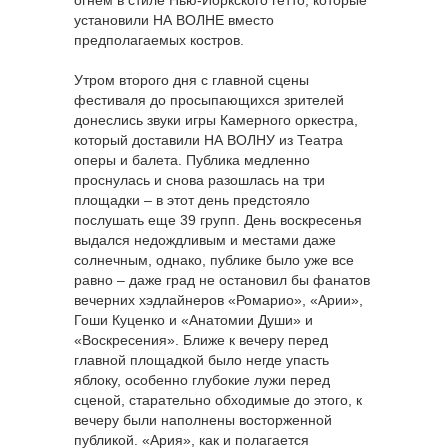
установили НА ВОЛНЕ вместо
предполагаемых костров.
Утром второго дня с главной сцены
фестиваля до просыпающихся зрителей
донеслись звуки игры Камерного оркестра,
который доставили НА ВОЛНУ из Театра
оперы и балета. Публика медленно
проснулась и снова разошлась на три
площадки – в этот день предстояло
послушать еще 39 групп. День воскресенья
выдался недождливым и местами даже
солнечным, однако, публике было уже все
равно – даже град не остановил бы фанатов
вечерних хэдлайнеров «Ромарио», «Арии»,
Гоши Куценко и «Анатомии Души» и
«Воскресения». Ближе к вечеру перед
главной площадкой было негде упасть
яблоку, особенно глубокие лужи перед
сценой, старательно обходимые до этого, к
вечеру были наполнены восторженной
публикой. «Ария», как и полагается