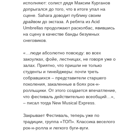
исполняют: солист дядя Максим Курганов
допрыгался до того, что в итоге упал на
сцене. Sahara доводит публику своим
драйвом до экстаза. А ребята из Acid
Umbrellas продолжают расколбас, явившись
на сцену в качестве банды безумных
снеговиков.
«…люди абсолютно повсюду: во всех
закоулках, фойе, лестницах, не говоря уже о
залах. Приятно, что пришли не только
студенты и тинейджеры: почти треть
собравшихся – представители старшего
поколения, закаленные в боях рок-н-
ролльщики. От этого создается впечатление,
что фестиваль действительно всеобщий…»,
– писал тогда New Musical Express.
Закрывает Фестиваль, теперь уже по
традиции, группа «ТОП». Классика веселого
рок-н-ролла и легкого буги-вуги.