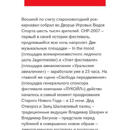
Восьмой по счету староновогодний рок-
карнавал собрал во Дворце Игровых Видов
Спорта шесть тысяч зрителей. СНР-2007 –
первый в своей истории фестиваль,
продлившийся всю ночь напролет. Две
музыкальные площадки – In the mood
(площадка всемирноизвестного ледяного
шота Jagermeister) и «Улет фестиваля»
(площадка авиакомпании «Уральские
авиалинии») – заработали уже в 23 часа. На
главной же сцене «Свобода передвижения»
(площадка генерального спонсора
фестиваля компании «ЛУКОЙЛ») действо
началось в самый момент празднования
Старого Нового Года – в 12 ночи. Дед
Отмороз и Заяц Шаловливый палец –
традиционные ведущие Владимир Шахрин и
Владимир Бегунов – предстали перед
публикой в совершенно новом образе –
джентльменских костюмах и роскошных