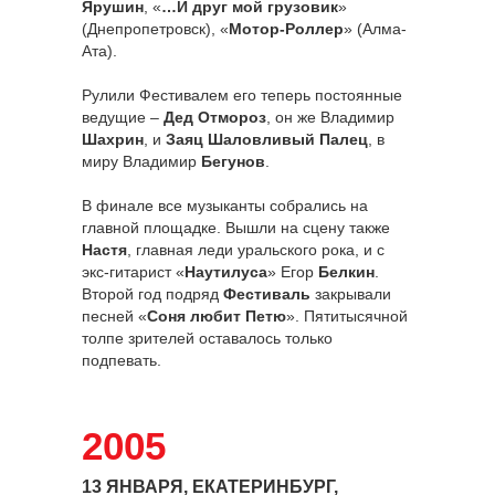
Ярушин
, «
…И друг мой грузовик
»
(Днепропетровск), «
Мотор-Роллер
» (Алма-
Ата).
Рулили Фестивалем его теперь постоянные
ведущие –
Дед Отмороз
, он же Владимир
Шахрин
, и
Заяц Шаловливый Палец
, в
миру Владимир
Бегунов
.
В финале все музыканты собрались на
главной площадке. Вышли на сцену также
Настя
, главная леди уральского рока, и с
экс-гитарист «
Наутилуса
» Егор
Белкин
.
Второй год подряд
Фестиваль
закрывали
песней «
Соня любит Петю
». Пятитысячной
толпе зрителей оставалось только
подпевать.
2005
13 ЯНВАРЯ, ЕКАТЕРИНБУРГ,