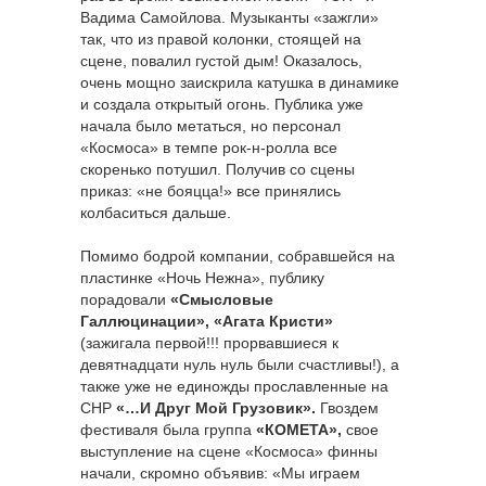
Вадима Самойлова. Музыканты «зажгли»
так, что из правой колонки, стоящей на
сцене, повалил густой дым! Оказалось,
очень мощно заискрила катушка в динамике
и создала открытый огонь. Публика уже
начала было метаться, но персонал
«Космоса» в темпе рок-н-ролла все
скоренько потушил. Получив со сцены
приказ: «не бояцца!» все принялись
колбаситься дальше.
Помимо бодрой компании, собравшейся на
пластинке «Ночь Нежна», публику
порадовали
«Смысловые
Галлюцинации», «Агата Кристи»
(зажигала первой!!! прорвавшиеся к
девятнадцати нуль нуль были счастливы!), а
также уже не единожды прославленные на
СНР
«…И Друг Мой Грузовик».
Гвоздем
фестиваля была группа
«КОМЕТА»,
свое
выступление на сцене «Космоса» финны
начали, скромно объявив: «Мы играем