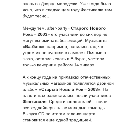
вновь во Дворце молодежи. Уже тогда было
ясно, что в следующем году Фестивалю там
будет тесно…
Между тем, after-party «
Старого Нового
Рока – 2003
» его участники до сих пор не
могут вспоминать без эмоций. Музыканты
«
Ва-банк
», например, напились так, что
утром их не пустили в самолет. Пьяные в
зюзю, остались спать в Е-бурге, улетели
только вечерним рейсом 14 января.
А к концу года на прилавках отечественных
музыкальных магазинов появляется двойной
альбом «
Старый Новый Рок – 2003
». На
пластинках разместились песни участников
Фестиваля
. Среди исполнителей – почти
все хедлайнеры плюс молодые команды.
Выпуск CD по итогам гала-концерта
становится еще одной традицией.