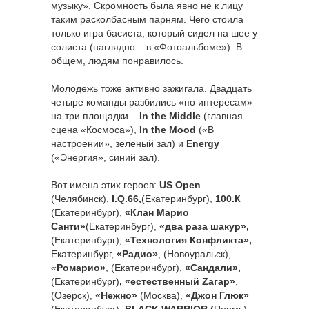
музыку». Скромность была явно не к лицу
таким расколбасным парням. Чего стоила
только игра басиста, который сидел на шее у
солиста (наглядно – в «Фотоальбоме»). В
общем, людям понравилось.
Молодежь тоже активно зажигала. Двадцать
четыре команды разбились «по интересам»
на три площадки –
In
the
Middle
(главная
сцена «Космоса»),
In
the
Mood
(«В
настроении», зеленый зал) и
Energy
(«Энергия», синий зал).
Вот имена этих героев:
US Open
(Челябинск),
I.Q.66,
(Екатеринбург),
100.К
(Екатеринбург),
«Клан Марио
Санти»
(Екатеринбург),
«два раза шакур»,
(Екатеринбург),
«Технология Конфликта»,
Екатеринбург,
«Радио»
, (Новоуральск),
«
Ромарио»
, (Екатеринбург),
«Сандали»,
(Екатеринбург)
, «естественный Zагар»
,
(Озерск),
«Нежно»
(Москва),
«Джон Глюк»
(Екатеринбург),
BLACK WARRIOR (
Пермь),