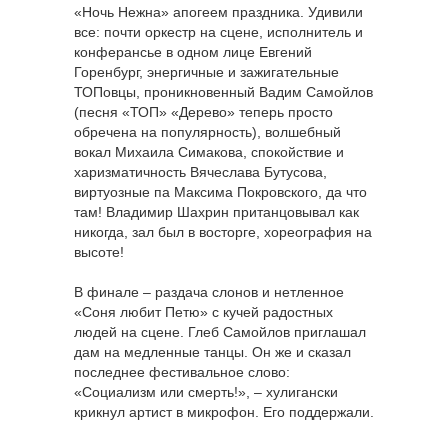
«Ночь Нежна» апогеем праздника. Удивили
все: почти оркестр на сцене, исполнитель и
конферансье в одном лице Евгений
Горенбург, энергичные и зажигательные
ТОПовцы, проникновенный Вадим Самойлов
(песня «ТОП» «Дерево» теперь просто
обречена на популярность), волшебный
вокал Михаила Симакова, спокойствие и
харизматичность Вячеслава Бутусова,
виртуозные па Максима Покровского, да что
там! Владимир Шахрин пританцовывал как
никогда, зал был в восторге, хореография на
высоте!
В финале – раздача слонов и нетленное
«Соня любит Петю» с кучей радостных
людей на сцене. Глеб Самойлов приглашал
дам на медленные танцы. Он же и сказал
последнее фестивальное слово:
«Социализм или смерть!», – хулигански
крикнул артист в микрофон. Его поддержали.